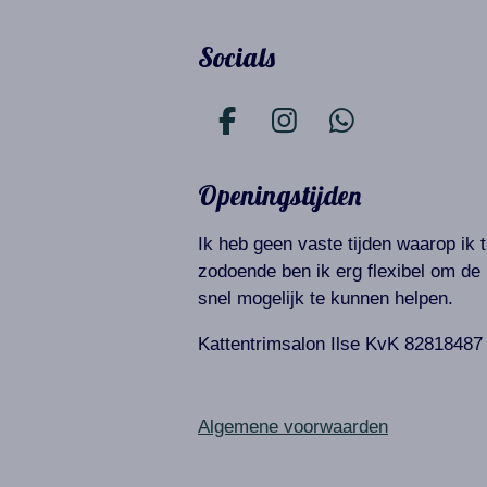
Socials
F
I
W
a
n
h
c
s
a
Openingstijden
e
t
t
b
a
s
Ik heb geen vaste tijden waarop ik t
o
g
A
zodoende ben ik erg flexibel om de 
o
r
p
snel mogelijk te kunnen helpen.
k
a
p
Kattentrimsalon Ilse KvK 82818487
m
Algemene voorwaarden