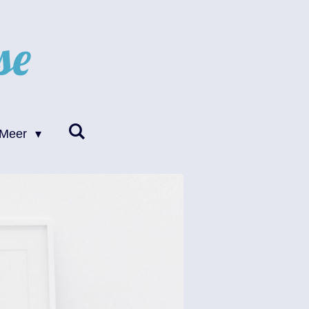
se
Meer