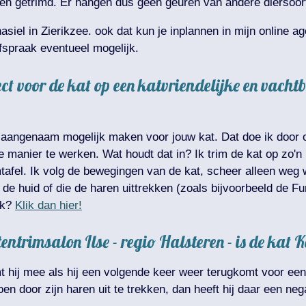
tten getrimd. Er hangen dus geen geuren van andere diersoor
nasiel in Zierikzee. ook dat kun je inplannen in mijn online 
spraak eventueel mogelijk.
spect voor de kat op een katvriendelijke en vac
o aangenaam mogelijk maken voor jouw kat. Dat doe ik door o
manier te werken. Wat houdt dat in? Ik trim de kat op zo'n m
imtafel. Ik volg de bewegingen van de kat, scheer alleen weg
 de huid of die de haren uittrekken (zoals bijvoorbeeld de F
ik?
Klik dan hier!
entrimsalon Ilse - regio Halsteren - is de kat 
mt hij mee als hij een volgende keer weer terugkomt voor een 
n door zijn haren uit te trekken, dan heeft hij daar een nega