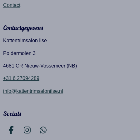
Contact
Contactgegevens
Kattentrimsalon Ilse
Poldermolen 3
4681 CR Nieuw-Vossemeer (NB)
+31 6 27094289
info@kattentrimsalonilse.nl
Socials
F
I
W