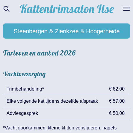
Kattentrimsalon
Ilse
Ga
direct
naar
de
Steenbergen & Zierikzee & Hoogerheide
hoofdinhoud
Tarieven en aanbod 2026
Vachtverzorging
Trimbehandeling*
€ 62,00
Elke volgende kat tijdens dezelfde afspraak
€ 57,00
Adviesgesprek
€ 50,00
*Vacht doorkammen, kleine klitten verwijderen, nagels