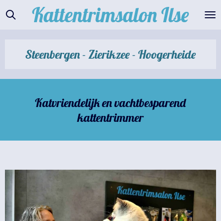
Kattentrimsalon
Ilse
Ga
direct
naar
de
Steenbergen - Zierikzee - Hoogerheide
hoofdinhoud
Katvriendelijk en vachtbesparend
kattentrimmer