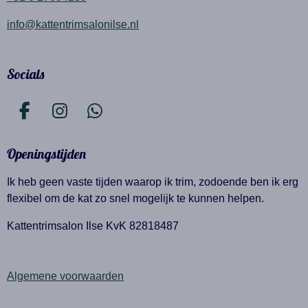
info@kattentrimsalonilse.nl
Socials
F
I
W
a
n
h
c
s
a
Openingstijden
e
t
t
Ik heb geen vaste tijden waarop ik trim, zodoende ben ik erg
b
a
s
flexibel om de kat zo snel mogelijk te kunnen helpen.
o
g
A
o
r
p
Kattentrimsalon Ilse KvK 82818487
k
a
p
m
Algemene voorwaarden