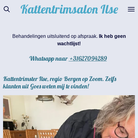
Kattentrimsalon
Ilse
Ga
direct
naar
de
hoofdinhoud
Behandelingen uitsluitend op afspraak.
Ik heb geen
wachtlijst!
Whatsapp naar
+31
627094289
Kattentrimster Ilse, regio Bergen op Zoom. Zelfs
klanten uit Goes weten mij te vinden!