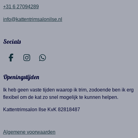
+31 6 27094289
info@kattentrimsalonilse.nl
Socials
F
I
W
a
n
h
c
s
a
Openingstijden
e
t
t
Ik heb geen vaste tijden waarop ik trim, zodoende ben ik erg
b
a
s
flexibel om de kat zo snel mogelijk te kunnen helpen.
o
g
A
o
r
p
Kattentrimsalon Ilse KvK 82818487
k
a
p
m
Algemene voorwaarden