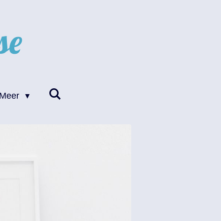
se
Meer