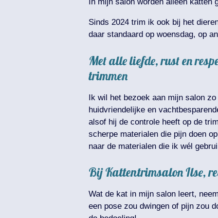
In mijn salon worden alleen katten
Sinds 2024 trim ik ook bij het diere
daar standaard op woensdag, op and
Met alle liefde, rust en re
trimmen
Ik wil het bezoek aan mijn salon z
huidvriendelijke en vachtbesparende 
alsof hij de controle heeft op de tr
scherpe materialen die pijn doen op
naar de materialen die ik wél gebru
Bij Kattentrimsalon Ilse, r
Wat de kat in mijn salon leert, nee
een pose zou dwingen of pijn zou doe