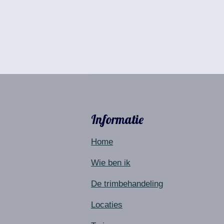
Informatie
Home
Wie ben ik
De trimbehandeling
Locaties