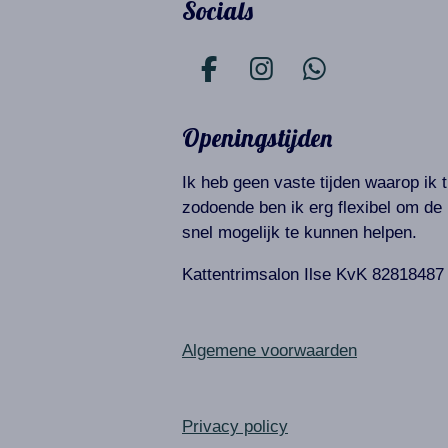
Socials
F
I
W
a
n
h
c
s
a
Openingstijden
e
t
t
b
a
s
Ik heb geen vaste tijden waarop ik t
o
g
A
zodoende ben ik erg flexibel om de 
o
r
p
snel mogelijk te kunnen helpen.
k
a
p
Kattentrimsalon Ilse KvK 82818487
m
Algemene voorwaarden
Privacy policy