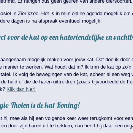
 getrimd. Er hangen dus geen geuren van andere diersoorten.
nasiel in Zierikzee. Het is in mijn online agenda mogelijk om
ere dagen is na afspraak eventueel mogelijk.
spect voor de kat op een katvriendelijke en vac
o aangenaam mogelijk maken voor jouw kat. Dat doe ik door o
manier te werken. Wat houdt dat in? Ik trim de kat op zo'n m
imtafel. Ik volg de bewegingen van de kat, scheer alleen weg
 de huid of die de haren uittrekken (zoals bijvoorbeeld de F
ik?
Klik dan hier!
egio Tholen is de kat Koning!
mt hij mee als hij een volgende keer weer terugkomt voor een 
n door zijn haren uit te trekken, dan heeft hij daar een nega